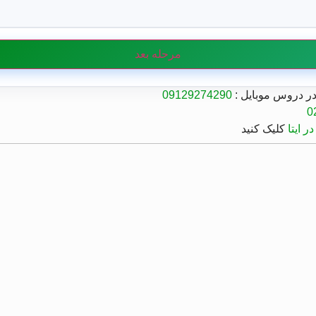
مرحله بعد
 دروس موبایل :
09129274290
0
ر ایتا
کلیک کنید