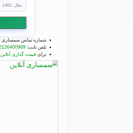
شماره تماس سمساری در
تلفن ثابت:
2126400969
برای
قیمت گذاری آنلاین د