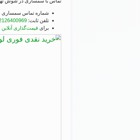
تماس با سمساری در شوش ته
شماره تماس سمساری در
تلفن ثابت:
2126400969
برای
قیمت‌گذاری آنلاین 