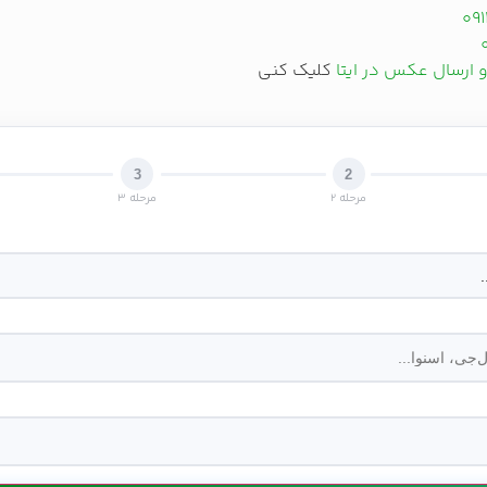
09
و ارسال عکس در ایتا
کلیک کنی
3
2
مرحله 2
مرحله 3