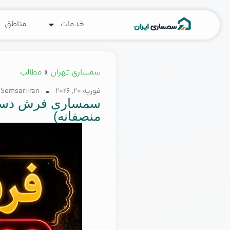
خدمات
مناطق
سمساری تهران
»
مطالب
فوریه 20, 2026
Semsariiran
سمساری فرش دست د
منصفانه)