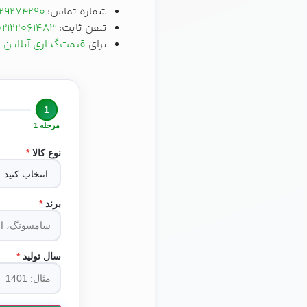
شماره تماس:
129274290
تلفن ثابت:
02122061483
برای
قیمت‌گذاری آنلاین 
1
مرحله 1
نوع کالا
*
برند
*
سال تولید
*