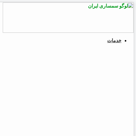
پرش
به
محتوا
خدمات