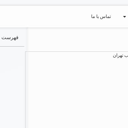
تماس با ما
فهرست م